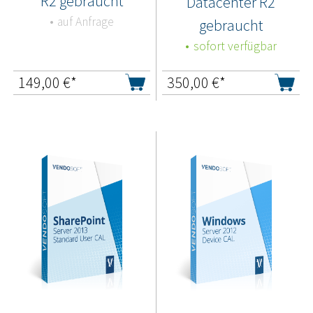
R2 gebraucht
Datacenter R2
auf Anfrage
gebraucht
sofort verfügbar
149,00
€*
350,00
€*