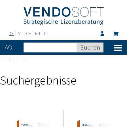
DE
AT
CH
EN
IT
FAQ
Filter
Suchergebnisse