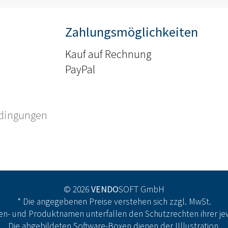
Zahlungsmöglichkeiten
Kauf auf Rechnung
PayPal
edingungen
© 2026
VENDO
SOFT GmbH
* Die angegebenen Preise verstehen sich zzgl. MwSt.
n- und Produktnamen unterfallen den Schutzrechten ihrer jew
Die abgebildeten Software-Boxen dienen der IIllustration.