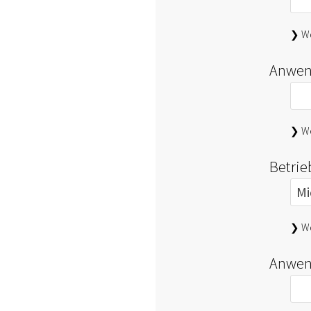
❯ We
Anwen
❯ We
Betri
❯ We
Anwen