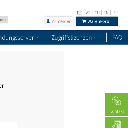
DE
AT
CH
EN
IT
Anmelden
Warenkorb
FAQ
dungsserver
Zugriffslizenzen
er
Kontakt