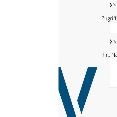
❯ We
Zugrif
❯ We
Ihre N