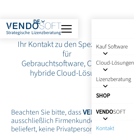
DE
Ihr Kontakt zu den Spezialisten
Kauf Software
für
Gebrauchtsoftware, Cloud &
Cloud-Lösungen
hybride Cloud-Lösung.
Lizenzberatung
SHOP
Beachten Sie bitte, dass
VENDO
SOFT
VENDO
SOFT
ausschließlich Firmenkunden
beliefert, keine Privatpersonen!
Kontakt