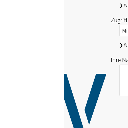
❯ We
Zugrif
❯ We
Ihre N