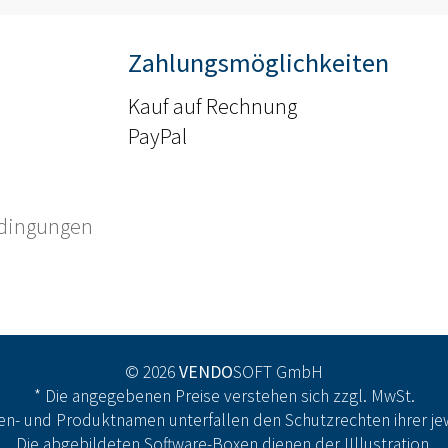
Zahlungsmöglichkeiten
Kauf auf Rechnung
PayPal
edingungen
© 2026
VENDO
SOFT GmbH
* Die angegebenen Preise verstehen sich zzgl. MwSt.
n- und Produktnamen unterfallen den Schutzrechten ihrer jew
Die abgebildeten Software-Boxen dienen der IIllustration.