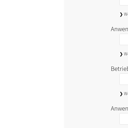
❯ We
Anwen
❯ We
Betri
❯ We
Anwen