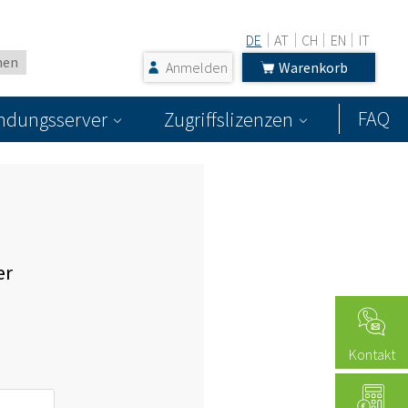
DE
AT
CH
EN
IT
Anmelden
Warenkorb
FAQ
dungsserver
Zugriffslizenzen
er
Kontakt