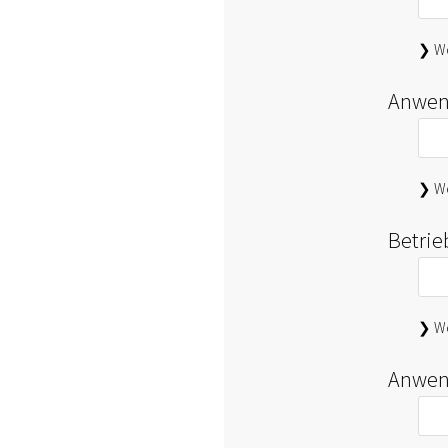
❯ We
Anwen
❯ We
Betri
❯ We
Anwen