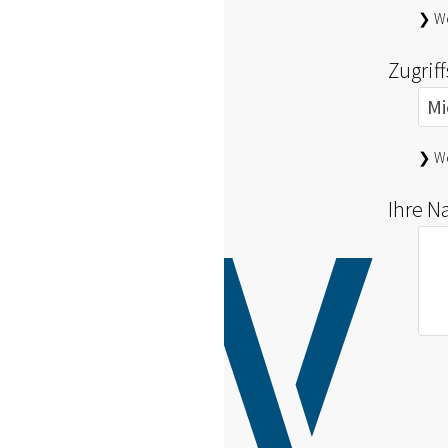
❯ We
Zugrif
Mi
❯ We
Ihre N