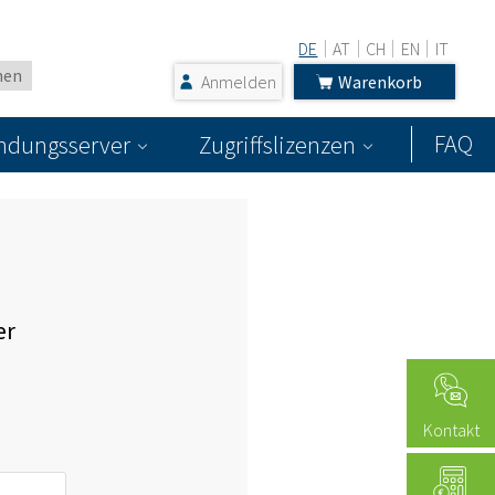
DE
AT
CH
EN
IT
Anmelden
Warenkorb
FAQ
dungsserver
Zugriffslizenzen
er
Kontakt