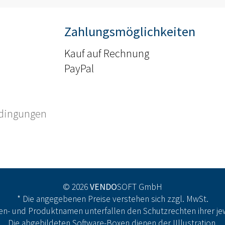
Zahlungsmöglichkeiten
Kauf auf Rechnung
PayPal
edingungen
© 2026
VENDO
SOFT GmbH
* Die angegebenen Preise verstehen sich zzgl. MwSt.
n- und Produktnamen unterfallen den Schutzrechten ihrer jew
Die abgebildeten Software-Boxen dienen der IIllustration.