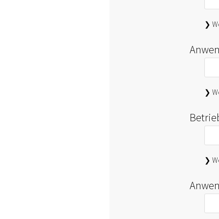
❯ We
Anwen
❯ We
Betri
❯ We
Anwen