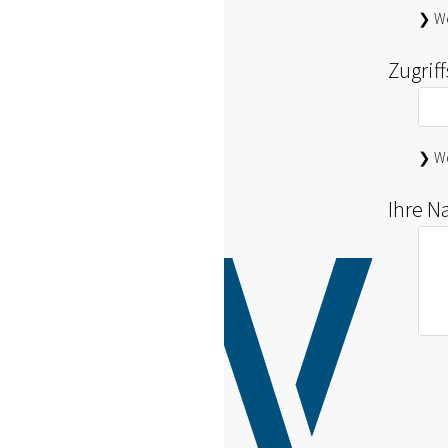
❯ We
Zugrif
❯ We
Ihre N