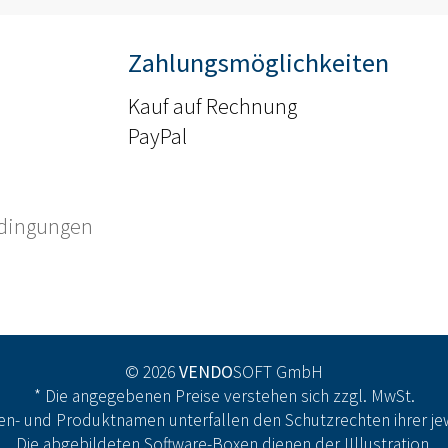
Zahlungsmöglichkeiten
Kauf auf Rechnung
PayPal
edingungen
© 2026
VENDO
SOFT GmbH
* Die angegebenen Preise verstehen sich zzgl. MwSt.
n- und Produktnamen unterfallen den Schutzrechten ihrer jew
Die abgebildeten Software-Boxen dienen der IIllustration.