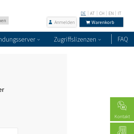
DE
AT
CH
EN
IT
Anmelden
Warenkorb
FAQ
dungsserver
Zugriffslizenzen
er
Kontakt