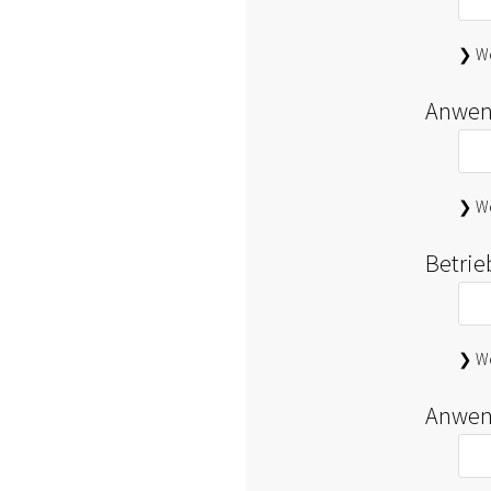
❯ We
Anwen
❯ We
Betri
❯ We
Anwen