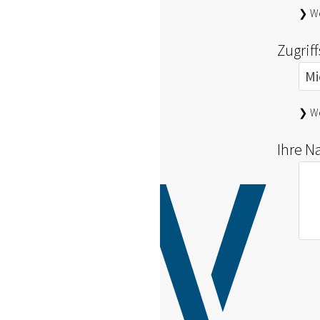
❯ We
Zugrif
❯ We
Ihre N