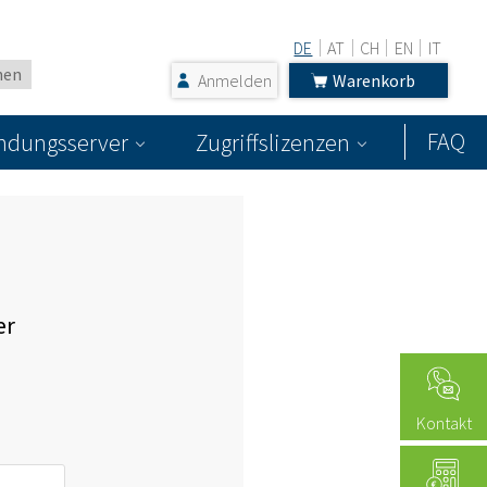
DE
AT
CH
EN
IT
Anmelden
Warenkorb
FAQ
dungsserver
Zugriffslizenzen
er
Kontakt