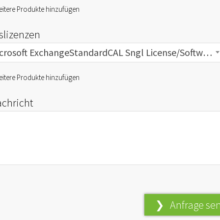
itere Produkte hinzufügen
fslizenzen
Microsoft ExchangeStandardCAL Sngl License/SoftwareAssurancePack
itere Produkte hinzufügen
achricht