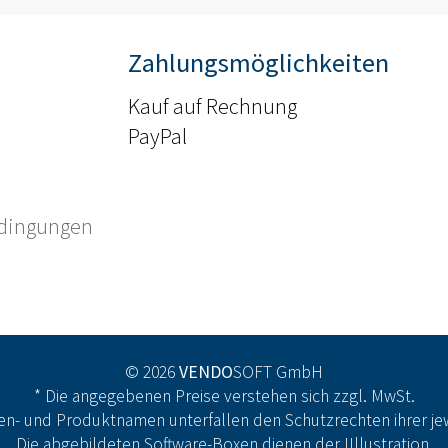
Zahlungsmöglichkeiten
Kauf auf Rechnung
PayPal
edingungen
© 2026
VENDO
SOFT GmbH
* Die angegebenen Preise verstehen sich zzgl. MwSt.
n- und Produktnamen unterfallen den Schutzrechten ihrer jew
Die abgebildeten Software-Boxen dienen der IIllustration.