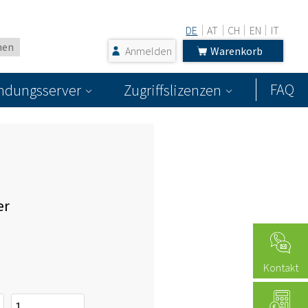
DE
AT
CH
EN
IT
Anmelden
Warenkorb
FAQ
dungsserver
Zugriffslizenzen
er
Kontakt