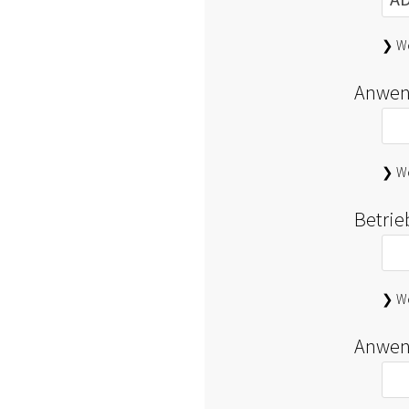
❯ We
Anwen
❯ We
Betri
❯ We
Anwen