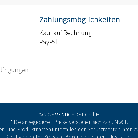
Zahlungsmöglichkeiten
Kauf auf Rechnung
PayPal
edingungen
© 2026
VENDO
SOFT GmbH
* Die angegebenen Preise verstehen sich zzgl. MwSt.
n- und Produktnamen unterfallen den Schutzrechten ihrer jew
Die abgebildeten Software-Boxen dienen der IIllustration.