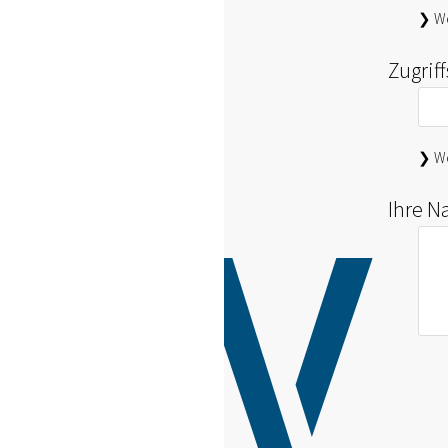
❯ We
Zugrif
❯ We
Ihre N