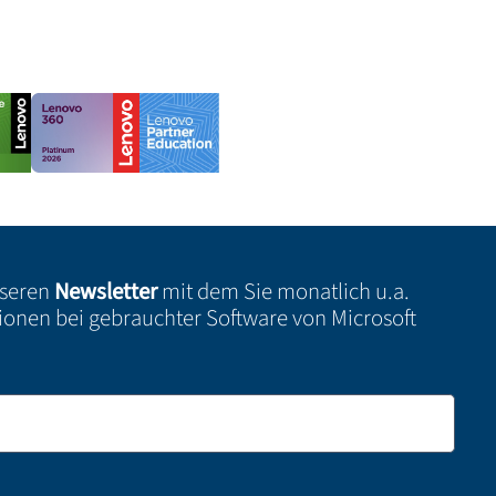
nseren
Newsletter
mit dem Sie monatlich u.a.
ionen bei gebrauchter Software von Microsoft