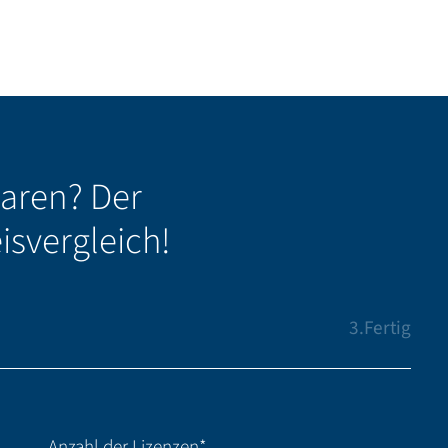
paren? Der
isvergleich!
3
Fertig
Anzahl der Lizenzen
*