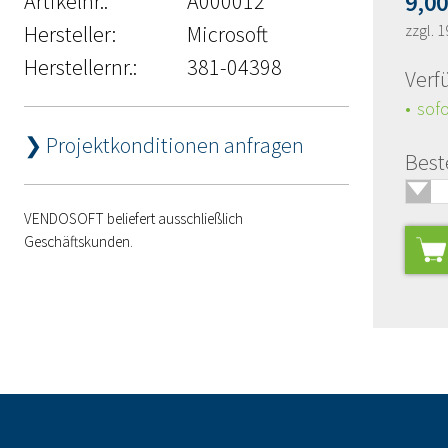
Artikelnr.:
A000012
9,0
Hersteller:
Microsoft
zzgl. 
Herstellernr.:
381-04398
Verf
sofo
❯ Projektkonditionen anfragen
Best
🢓
VENDOSOFT beliefert ausschließlich
Geschäftskunden.