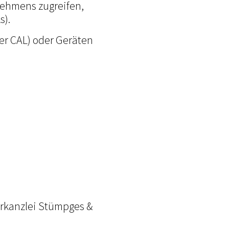
rnehmens zugreifen,
s).
er CAL) oder Geräten
erkanzlei Stümpges &