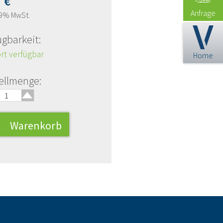
0
€
Anfrage
19% MwSt.
ügbarkeit:
rt verfügbar
Home
🢑
ellmenge: