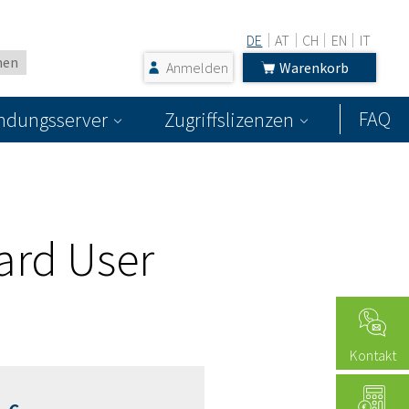
DE
AT
CH
EN
IT
Anmelden
Warenkorb
FAQ
dungsserver
Zugriffslizenzen
ard User
Kontakt