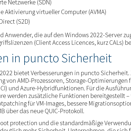
rte Netzwerke (SDN)
e Aktivierung virtueller Computer (AVMA)
Direct (S2D)
nd Anwender, die auf den Windows 2022-Server zugr
iffslizenzen (Client Access Licences, kurz CALs) be
 in puncto Sicherheit
2022 bietet Verbesserungen in puncto Sicherheit. 
ung von AMD-Prozessoren, Storage-Optimierungen f
 HCI) und Azure-Hybridfunktionen. Für die Ausführ
re werden zusätzliche Funktionen bereitgestellt –
patching für VM-Images, bessere Migrationsoption
MB über das neue QUIC-Protokoll.
oot protection und die standardmäßige Verwendun
r deutlich mehr Sicherheit. Unternehmen, die sich f