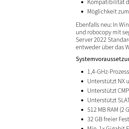
Kompatibilität 
Möglichkeit zu
Ebenfalls neu: In W
und robocopy mit se
Server 2022 Standard
entweder über das W
Systemvoraussetzu
1,4-GHz-Prozess
Unterstützt NX 
Unterstützt CM
Unterstützt SLA
512 MB RAM (2 G
32 GB freier Fes
Min. 1x Gigabit 