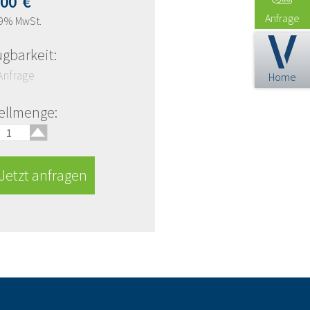
,00
€
Anfrage
19% MwSt.
ügbarkeit:
Anfrage
Home
🢑
ellmenge:
etzt anfragen