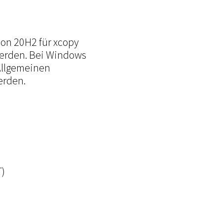
ion 20H2 für xcopy
werden. Bei Windows
 Allgemeinen
erden.
T)