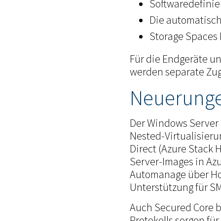
Softwaredefinie
Die automatisch
Storage Spaces 
Für die Endgeräte u
werden separate Zugr
Neuerungen
Der Windows Server 
Nested-Virtualisier
Direct (Azure Stack
Server-Images in Azu
Automanage über Hot
Unterstützung für S
Auch Secured Core b
Protokolls sorgen fü