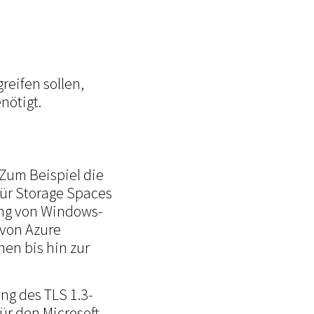
eifen sollen,
nötigt.
Zum Beispiel die
ür Storage Spaces
ung von Windows-
 von Azure
en bis hin zur
g des TLS 1.3-
ür den Microsoft