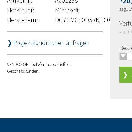
Artikelnr.:
A001295
720
Hersteller:
Microsoft
zzgl. 
Herstellernr.:
DG7GMGF0D5RK:0005
Verf
auf 
❯ Projektkonditionen anfragen
Best
🢓
VENDOSOFT beliefert ausschließlich
Geschäftskunden.
❯ J