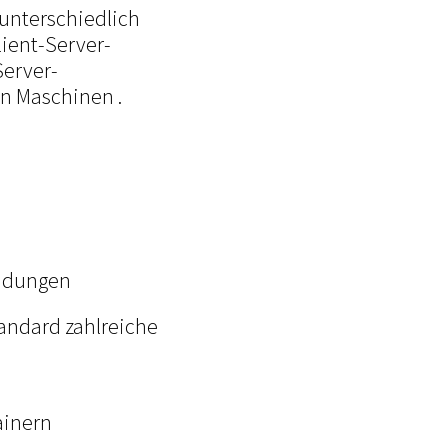
unterschiedlich
ient-Server-
Server-
en Maschinen .
ndungen
tandard zahlreiche
ainern