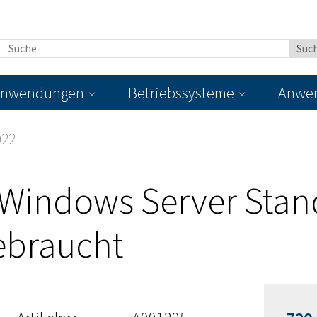
nwendungen
Betriebssysteme
Anwen
022
 Windows Server Stan
ebraucht