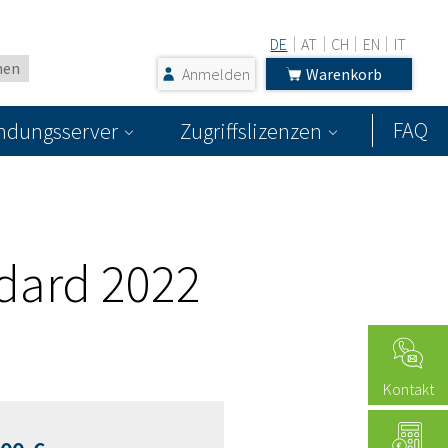
DE
AT
CH
EN
IT
Anmelden
Warenkorb
FAQ
dungsserver
Zugriffslizenzen
dard 2022
Kontakt