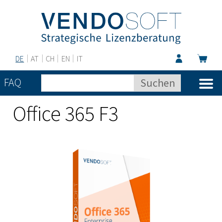
DE
AT
CH
EN
IT
FAQ
Office 365 F3