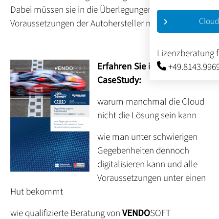
Dabei müssen sie in die Überlegungen auch die
Cloud
Voraussetzungen der Autohersteller mit einbeziehen.
Lizenzberatung 
Erfahren Sie in dieser
+49.8143.996
CaseStudy:
warum manchmal die Cloud
nicht die Lösung sein kann
wie man unter schwierigen
Gegebenheiten dennoch
digitalisieren kann und alle
Voraussetzungen unter einen
Hut bekommt
wie qualifizierte Beratung von
VENDO
SOFT