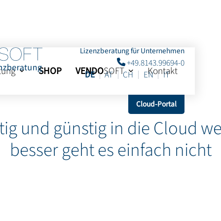
Lizenzberatung für Unternehmen
+49.8143.99694-0
tung
SHOP
VENDO
SOFT
Kontakt
DE
AT
CH
EN
IT
Cloud-Portal
ig und günstig in die Cloud w
besser geht es einfach nicht