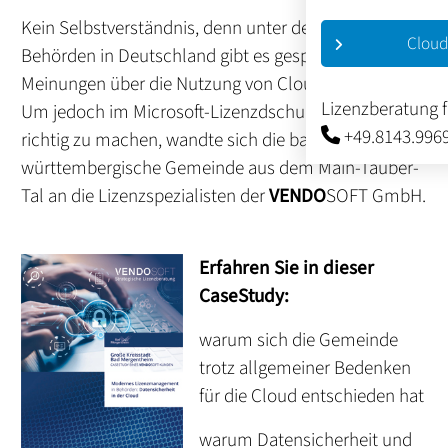
Kein Selbstverständnis, denn unter den 11.000
Cloud
Behörden in Deutschland gibt es gespaltene
Meinungen über die Nutzung von Cloud Software.
Lizenzberatung 
Um jedoch im Microsoft-Lizenzdschungel alles
+49.8143.996
richtig zu machen, wandte sich die baden-
württembergische Gemeinde aus dem Main-Tauber-
Tal an die Lizenzspezialisten der
VENDO
SOFT GmbH.
Erfahren Sie in dieser
CaseStudy:
warum sich die Gemeinde
trotz allgemeiner Bedenken
für die Cloud entschieden hat
warum Datensicherheit und