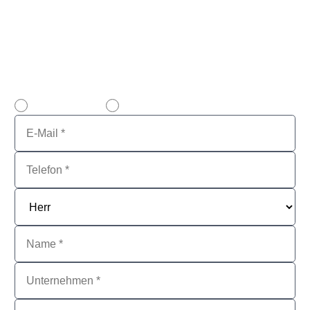
Beachten Sie bitte, dass VENDOSOFT
ausschließlich Lizenzen aus gewerblicher Nutzung
kauft, nicht von Privatpersonen!
E-Mail Kontakt
Rückrufservice