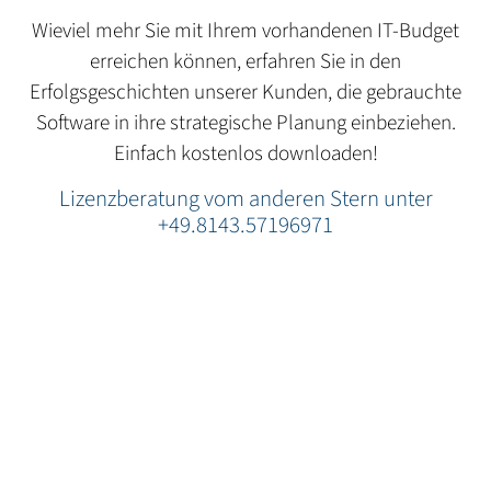
Wieviel mehr Sie mit Ihrem vorhandenen IT-Budget
erreichen können, erfahren Sie in den
Erfolgsgeschichten unserer Kunden, die gebrauchte
Software in ihre strategische Planung einbeziehen.
Einfach kostenlos downloaden!
Lizenzberatung vom anderen Stern unter
+49.8143.57196971
Kontaktieren Sie uns noch heute.
Wir stehen für alle Auskünfte über den Verkauf &
Ankauf gebrauchter Software sowie Cloud- und
Hybrid-Lösungen zu Ihrer Verfügung – Persönlich
und kompetent.