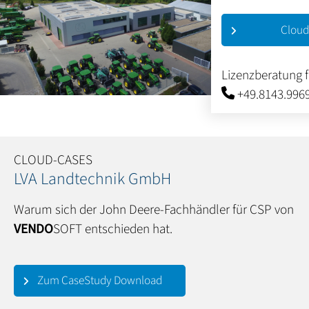
Cloud
Lizenzberatung 
+49.8143.996
CLOUD-CASES
LVA Landtechnik GmbH
Warum sich der John Deere-Fachhändler für CSP von
VENDO
SOFT entschieden hat.
Zum CaseStudy Download