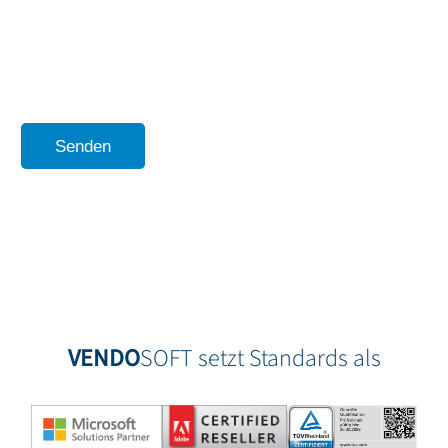
die Zukunft per Nachricht an info(at)vendosoft.de zu widerrufen.
Im Fall des Widerrufs werden Ihre Daten unverzüglich gelöscht.
Weitere Informationen über die Erfassung und Nutzung
personenbezogener Daten gibt Ihnen unsere
Datenschutzerklärung
.
Kompetente telefonische Beratung unter
+49-8143-57196971
VENDO
SOFT setzt Standards als