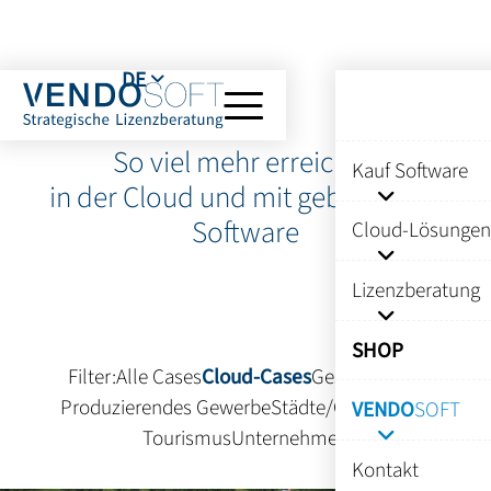
DE
So viel mehr erreichen
Kauf Software
in der Cloud und mit gebrauchter
Software
Cloud-Lösungen
Lizenzberatung
SHOP
Filter:
Alle Cases
Cloud-Cases
Gesundheit
IT
Produzierendes Gewerbe
Städte/Gemeinden
VENDO
SOFT
Tourismus
Unternehmen
Kontakt