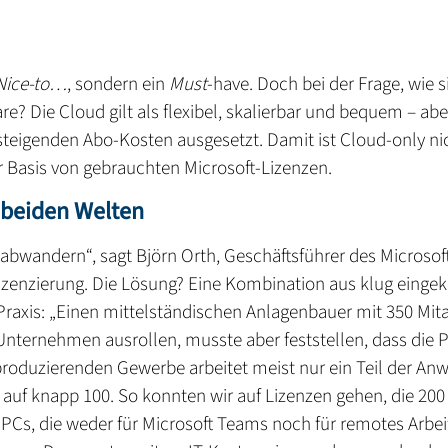
Nice-to…
, sondern ein
Must
-have. Doch bei der Frage, wie si
re? Die Cloud gilt als flexibel, skalierbar und bequem – abe
teigenden Abo-Kosten ausgesetzt. Damit ist Cloud-only nich
er Basis von gebrauchten Microsoft-Lizenzen.
s beiden Welten
bwandern“, sagt Björn Orth, Geschäftsführer des Microsof
-Lizenzierung. Die Lösung? Eine Kombination aus klug eing
er Praxis: „Einen mittelständischen Anlagenbauer mit 350 Mit
Unternehmen ausrollen, musste aber feststellen, dass die P
oduzierenden Gewerbe arbeitet meist nur ein Teil der Anwe
 auf knapp 100. So konnten wir auf Lizenzen gehen, die 200 
e PCs, die weder für Microsoft Teams noch für remotes Arbe