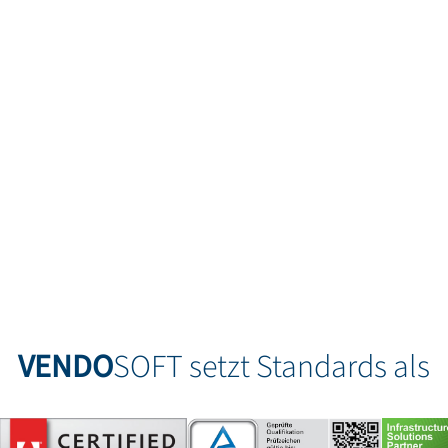
mpetente telefonische Beratung un
+49-8143-57196971
VENDO
SOFT setzt Standards als