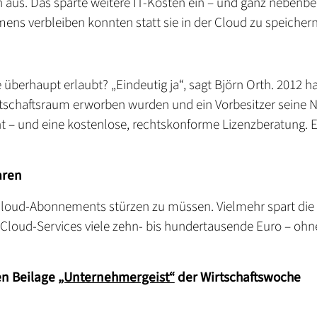
us. Das sparte weitere IT-Kosten ein – und ganz nebenbei
ns verbleiben konnten statt sie in der Cloud zu speichern
 überhaupt erlaubt? „Eindeutig ja“, sagt Björn Orth. 2012 h
rtschaftsraum erworben wurden und ein Vorbesitzer seine 
t – und eine kostenlose, rechtskonforme Lizenzberatung. E
aren
e Cloud-Abonnements stürzen zu müssen. Vielmehr spart die
Cloud-Services viele zehn- bis hundertausende Euro – ohn
len Beilage
„Unternehmergeist“
der Wirtschaftswoche