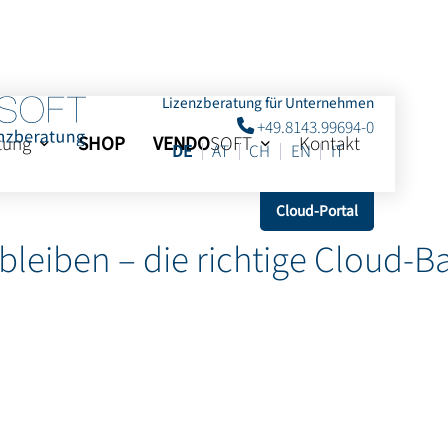
Lizenzberatung für Unternehmen
+49.8143.99694-0
tung
SHOP
VENDO
SOFT
Kontakt
DE
AT
CH
EN
IT
Cloud-Portal
 bleiben – die richtige Cloud