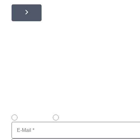
Kontaktieren Sie uns noch heute
Wir stehen für alle Auskünfte über den Verkauf & Ank
Beachten Sie bitte, dass VENDOSOFT ausschließlich
E-Mail Kontakt
Rückrufservice