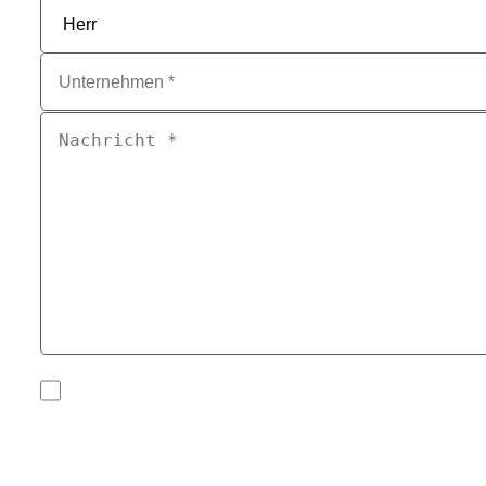
Zustimmen
*
Mit Ausfüllen und Absenden dieses Webformulars willigen Sie ein,
gespeichert und genutzt. Ihre Daten werden gelöscht, sobald keine
Daten jederzeit mit Wirkung für die Zukunft per Nachricht an info(
Nutzung personenbezogener Daten gibt Ihnen unsere
Datenschutze