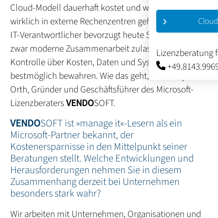
Cloud-Modell dauerhaft kostet und welche Daten
wirklich in externe Rechenzentren gehören. Manch
Cloud
IT-Verantwortlicher bevorzugt heute Strategien, die
zwar moderne Zusammenarbeit zulassen, jedoch die
Lizenzberatung 
Kontrolle über Kosten, Daten und Systeme
+49.8143.996
bestmöglich bewahren. Wie das geht, erklärt Björn
Orth, Gründer und Geschäftsführer des Microsoft-
Lizenzberaters
VENDO
SOFT.
VENDO
SOFT ist »manage it«-Lesern als ein
Microsoft-Partner bekannt, der
Kostenersparnisse in den Mittelpunkt seiner
Beratungen stellt. Welche Entwicklungen und
Herausforderungen nehmen Sie in diesem
Zusammenhang derzeit bei Unternehmen
besonders stark wahr?
Wir arbeiten mit Unternehmen, Organisationen und