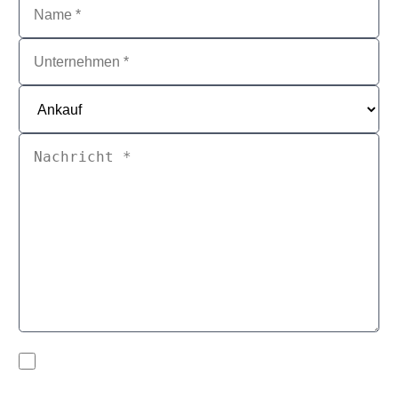
* Bitte ausfüllen
Zustimmen
*
Mit Ausfüllen und Absenden dieses Webformulars willigen Sie ein,