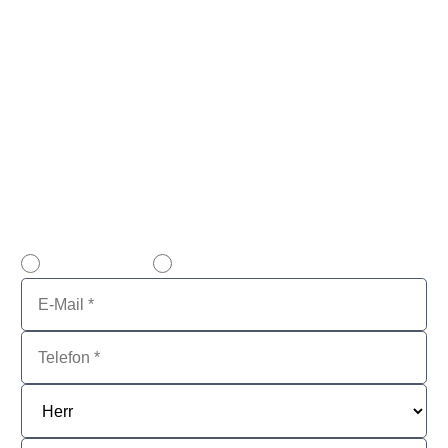
Wir stehen für alle Auskünfte über den Verkauf &
Ankauf gebrauchter Software sowie Cloud- und
Hybrid-Lösungen zu Ihrer Verfügung – Persönlich
und kompetent.
Beachten Sie bitte, dass VENDOSOFT
ausschließlich Lizenzen aus gewerblicher Nutzung
kauft, nicht von Privatpersonen!
E-Mail Kontakt
Rückrufservice