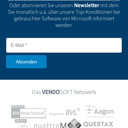
Oder abonnieren Sie unseren
Newsletter
mit dem
Sie monatlich u.a. über unsere Top-Konditionen bei
gebrauchter Software von Microsoft informiert
werden.
Das
VENDO
SOFT Netzwerk