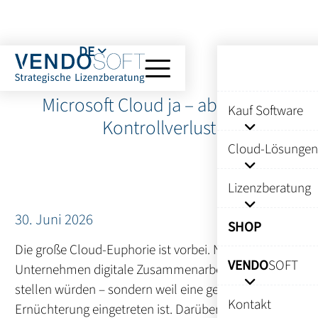
DE
Microsoft Cloud ja – aber ohne
Kauf Software
Kontrollverlust
Cloud-Lösungen
Lizenzberatung
30. Juni 2026
SHOP
Die große Cloud-Euphorie ist vorbei. Nicht, weil
VENDO
SOFT
Unternehmen digitale Zusammenarbeit infrage
stellen würden – sondern weil eine gewisse
Kontakt
Ernüchterung eingetreten ist. Darüber, was ein Full-