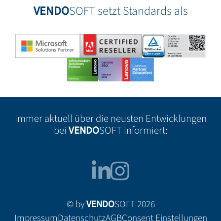
VENDO
SOFT setzt Standards als
Immer aktuell über die neusten Entwicklungen
bei
VENDO
SOFT informiert:
© by
VENDO
SOFT 2026
Impressum
Datenschutz
AGB
Consent Einstellungen