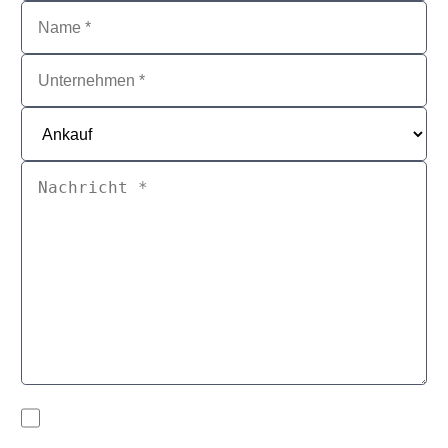
* Bitte ausfüllen
Zustimmen
*
Mit Ausfüllen und Absenden dieses Webformulars willigen Sie ein,