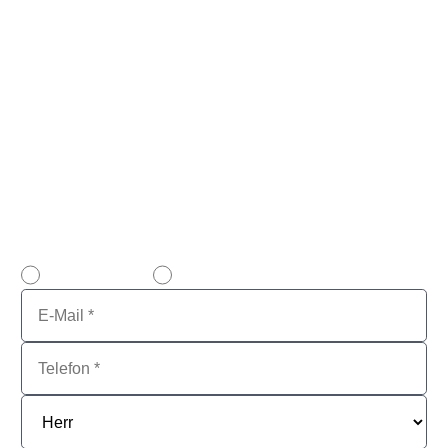
Wir stehen für alle Auskünfte über den Verkauf &
Ankauf gebrauchter Software sowie Cloud- und
Hybrid-Lösungen zu Ihrer Verfügung – Persönlich
und kompetent.
Beachten Sie bitte, dass VENDOSOFT
ausschließlich Lizenzen aus gewerblicher Nutzung
kauft, nicht von Privatpersonen!
E-Mail Kontakt
Rückrufservice