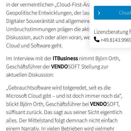
in der vermeintlichen „Cloud-First-Ära“.
Geopolitische Entwicklungen, der laute Ruf nach
Cloud
Digitaler Souveränität und allgemeine
Umbruchstimmungen prägen die aktuelle
Lizenzberatung 
Diskussion, auch oder allen voran, wenn es um
+49.8143.996
Cloud und Software geht.
Im Interview mit der
ITBusiness
nimmt Björn Orth,
Geschäftsführer der
VENDO
SOFT Stellung zur
aktuellen Diskussion:
„Gebrauchtsoftware wird totgeredet, seit es die
Microsoft Cloud gibt – und ist doch immer noch da“,
blickt Björn Orth, Geschäftsführer bei
VENDO
SOFT,
süffisant zurück. Das sagt aus seiner Sicht eigentlich
alles. Der Mittelstand folgt demnach nicht einfach
einem Narrativ. In vielen Betrieben wird vielmehr