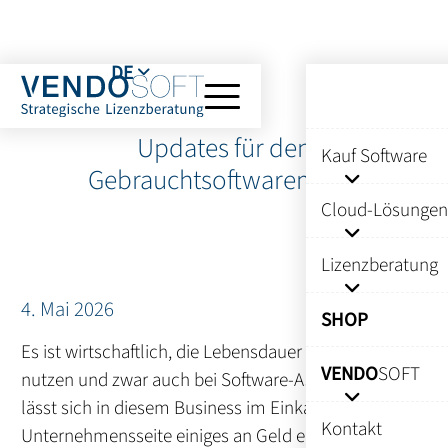
DE
Updates für den
Kauf Software
Gebrauchtsoftwaremarkt
Cloud-Lösungen
Lizenzberatung
4. Mai 2026
SHOP
Es ist wirtschaftlich, die Lebensdauer von Assets zu
VENDO
SOFT
nutzen und zwar auch bei Software-Assets. Zudem
lässt sich in diesem Business im Einkauf auf
Kontakt
Unternehmensseite einiges an Geld einsparen – auch