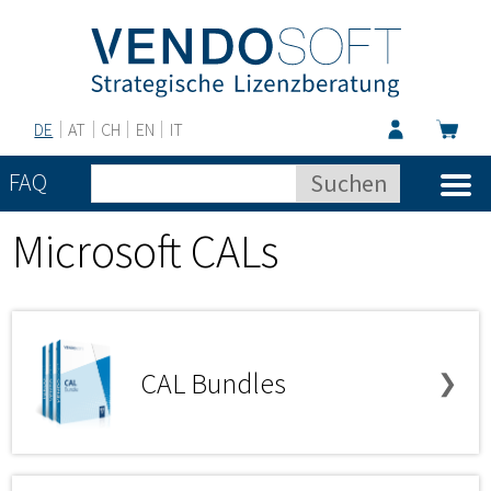
DE
AT
CH
EN
IT
FAQ
Microsoft CALs
CAL Bundles
❯