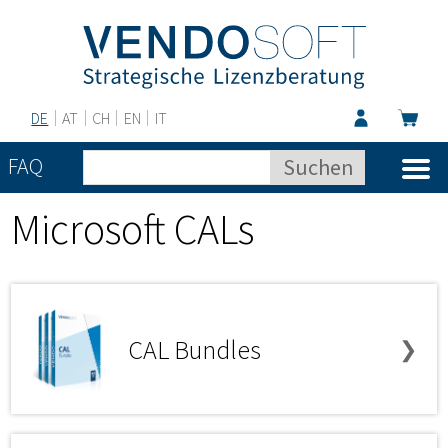
DE
AT
CH
EN
IT
FAQ
Microsoft CALs
CAL Bundles
❯