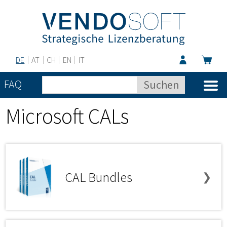
DE
AT
CH
EN
IT
FAQ
Microsoft CALs
CAL Bundles
❯