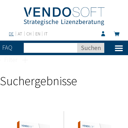
DE
AT
CH
EN
IT
FAQ
Filter
Suchergebnisse