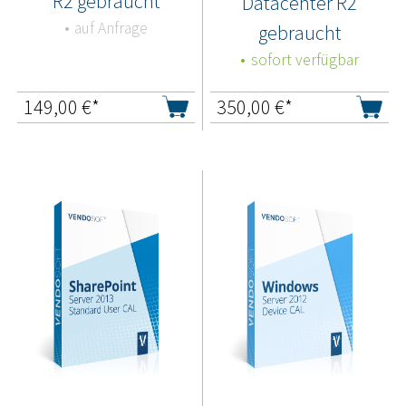
R2 gebraucht
Datacenter R2
auf Anfrage
gebraucht
sofort verfügbar
149,00
€*
350,00
€*