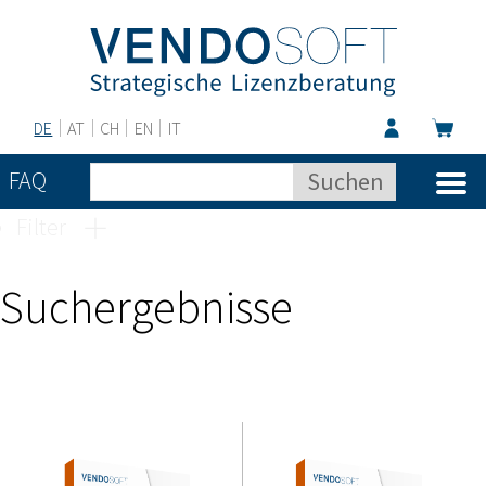
DE
AT
CH
EN
IT
FAQ
Filter
Suchergebnisse