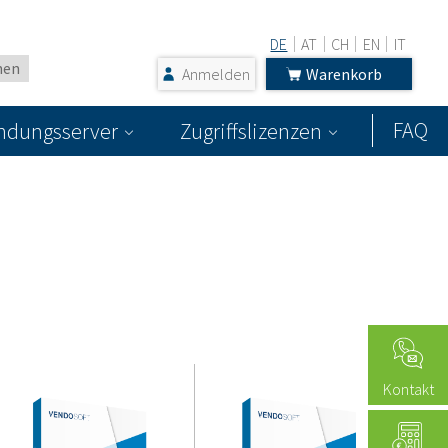
DE
AT
CH
EN
IT
Anmelden
Warenkorb
FAQ
dungsserver
Zugriffslizenzen
Kontakt