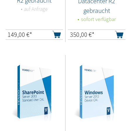
R2 gebraucht
Datacenter R2
auf Anfrage
gebraucht
sofort verfügbar
149,00
€*
350,00
€*