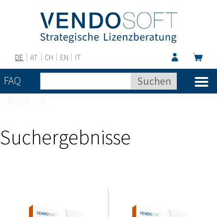
DE
AT
CH
EN
IT
FAQ
Filter
Suchergebnisse