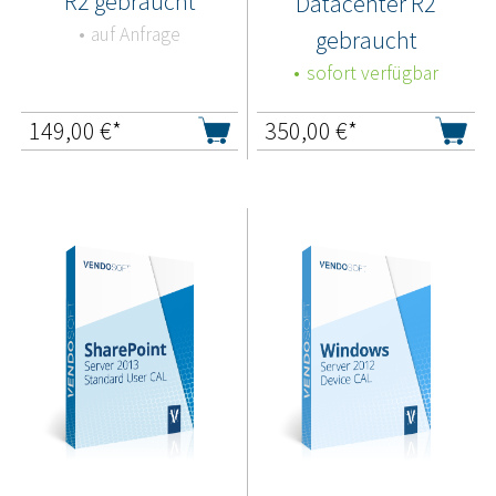
R2 gebraucht
Datacenter R2
auf Anfrage
gebraucht
sofort verfügbar
149,00
€*
350,00
€*