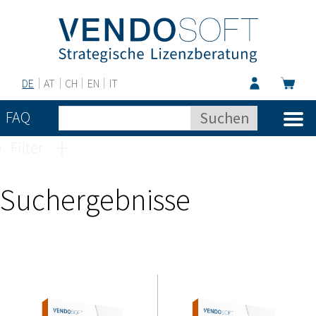
DE
AT
CH
EN
IT
FAQ
Filter
Suchergebnisse