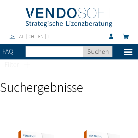
DE
AT
CH
EN
IT
FAQ
Filter
Suchergebnisse