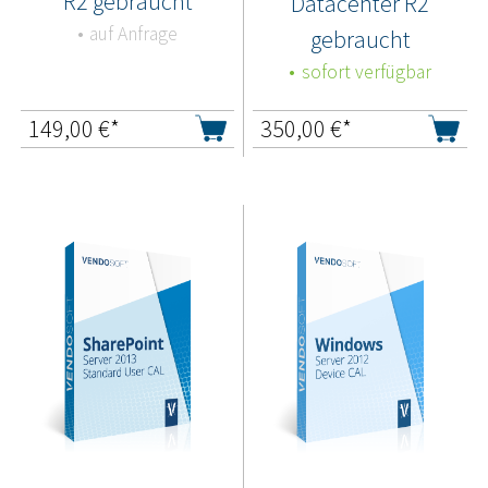
R2 gebraucht
Datacenter R2
auf Anfrage
gebraucht
sofort verfügbar
149,00
€*
350,00
€*